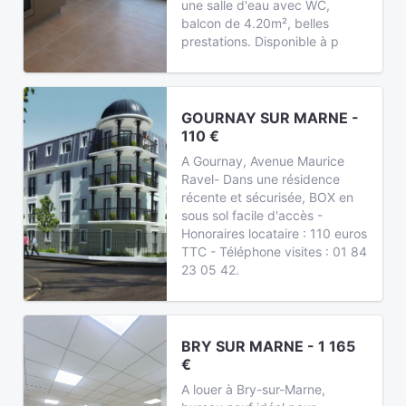
une salle d'eau avec WC,
balcon de 4.20m², belles
prestations. Disponible à p
GOURNAY SUR MARNE -
110 €
A Gournay, Avenue Maurice
Ravel- Dans une résidence
récente et sécurisée, BOX en
sous sol facile d'accès -
Honoraires locataire : 110 euros
TTC - Téléphone visites : 01 84
23 05 42.
BRY SUR MARNE - 1 165
€
A louer à Bry-sur-Marne,