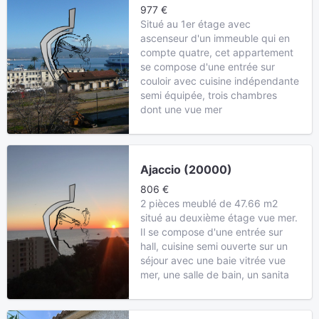
977 €
Situé au 1er étage avec
ascenseur d'un immeuble qui en
compte quatre, cet appartement
se compose d'une entrée sur
couloir avec cuisine indépendante
semi équipée, trois chambres
dont une vue mer
Ajaccio (20000)
806 €
2 pièces meublé de 47.66 m2
situé au deuxième étage vue mer.
Il se compose d'une entrée sur
hall, cuisine semi ouverte sur un
séjour avec une baie vitrée vue
mer, une salle de bain, un sanita