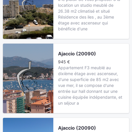
location un studio meublé de
26.38 m2 climatisé et situé
Résidence des iles , au 3ème
étage avec ascenseur qui
bénéficie d'une
Ajaccio (20090)
945 €
Appartement F3 meublé au
dixième étage avec ascenseur,
d'une superficie de 85 m2 avec
vue mer, il se compose d'une
entrée sur hall donnant sur une
cuisine équipée indépendante, et
un séjour a
Ajaccio (20090)