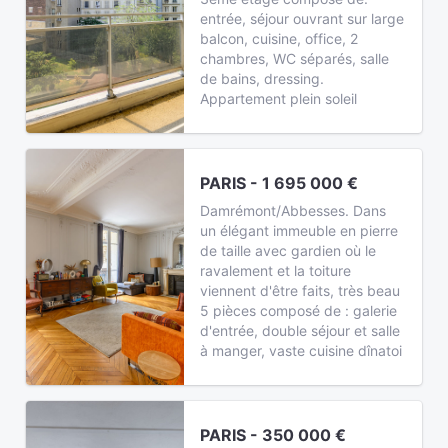
entrée, séjour ouvrant sur large
balcon, cuisine, office, 2
chambres, WC séparés, salle
de bains, dressing.
Appartement plein soleil
PARIS - 1 695 000 €
Damrémont/Abbesses. Dans
un élégant immeuble en pierre
de taille avec gardien où le
ravalement et la toiture
viennent d'être faits, très beau
5 pièces composé de : galerie
d'entrée, double séjour et salle
à manger, vaste cuisine dînatoi
PARIS - 350 000 €