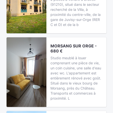
(91210), situé dans le secteur
recherché de la Villa, à
proximité du centre-ville, de la
gare de Juvisy-sur-Orge (RER
C et D) et de la b
MORSANG SUR ORGE -
680 €
Studio meublé à louer
comprenant une pièce de vie,
un coin cuisine, une salle d'eau
avec wc. L'appartement est
entièrement rénové avec goût.
Situé dans le vieux bourg de
Morsang, près du Château.
Transports et commerces à
proximité. L