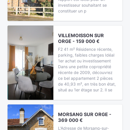
investisseur souhaitant se
constituer un p
VILLEMOISSON SUR
ORGE - 159 000 €
F2 41 m² Résidence récente,
parking, faibles charges Idéal
1er achat ou investissement
Dans une petite copropriété
récente de 2009, découvrez
ce bel appartement 2 pièces
de 40,93 m², en très bon état,
situé au 1er étage sur 2. Il se
MORSANG SUR ORGE -
369 000 €
L'Adresse de Morsang-sur-