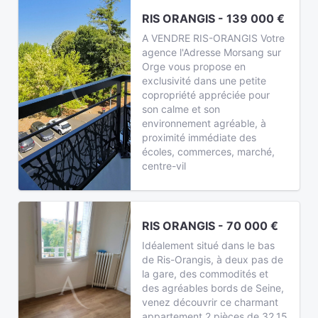
RIS ORANGIS - 139 000 €
A VENDRE RIS-ORANGIS Votre
agence l'Adresse Morsang sur
Orge vous propose en
exclusivité dans une petite
copropriété appréciée pour
son calme et son
environnement agréable, à
proximité immédiate des
écoles, commerces, marché,
centre-vil
RIS ORANGIS - 70 000 €
Idéalement situé dans le bas
de Ris-Orangis, à deux pas de
la gare, des commodités et
des agréables bords de Seine,
venez découvrir ce charmant
appartement 2 pièces de 32,15