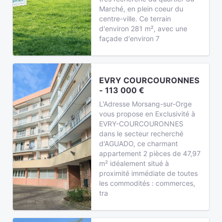
Marché, en plein coeur du
centre-ville. Ce terrain
d'environ 281 m², avec une
façade d'environ 7
EVRY COURCOURONNES
- 113 000 €
L'Adresse Morsang-sur-Orge
vous propose en Exclusivité à
EVRY-COURCOURONNES
dans le secteur recherché
d'AGUADO, ce charmant
appartement 2 pièces de 47,97
m² idéalement situé à
proximité immédiate de toutes
les commodités : commerces,
tra