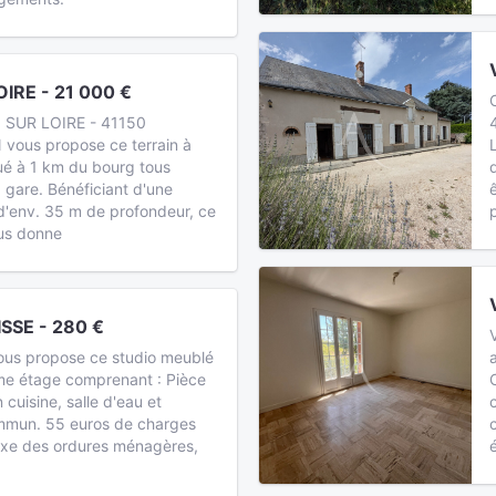
IRE - 21 000 €
 SUR LOIRE - 41150
vous propose ce terrain à
ué à 1 km du bourg tous
 gare. Bénéficiant d'une
d'env. 35 m de profondeur, ce
p
ous donne
SSE - 280 €
ous propose ce studio meublé
me étage comprenant : Pièce
 cuisine, salle d'eau et
commun. 55 euros de charges
axe des ordures ménagères,