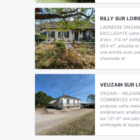
RILLY SUR LOIRE
L'ADRESSE ONZAIN
EXCLUSIVITE cette 
d'env. 114 m² édifi
954 m², arborée et s
une entrée avec pl
cheminée et
VEUZAIN SUR LO
ONZAIN - VEUZAIN
COMMERCES A PIE
propose cette mai
entièrement amélio
sur 121 m² une pièc
aménagée et équip