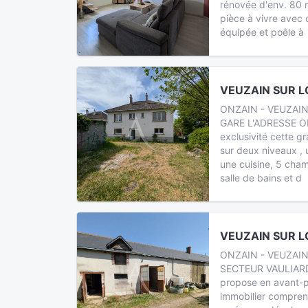
rénovée d'env. 80 
pièce à vivre avec
équipée et poêle à
VEUZAIN SUR LO
ONZAIN - VEUZAIN
GARE L'ADRESSE O
exclusivité cette g
sur deux niveaux , 
une cuisine, 5 cham
salle de bains et d
VEUZAIN SUR LO
ONZAIN - VEUZAIN
SECTEUR VAULIARD
propose en avant-
immobilier compren