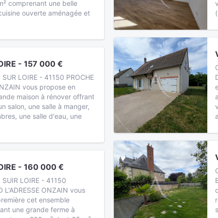
m² comprenant une belle
 cuisine ouverte aménagée et
IRE - 157 000 €
 SUR LOIRE - 41150 PROCHE
NZAIN vous propose en
rande maison à rénover offrant
un salon, une salle à manger,
bres, une salle d'eau, une
IRE - 160 000 €
 SUIR LOIRE - 41150
 L'ADRESSE ONZAIN vous
première cet ensemble
ant une grande ferme à