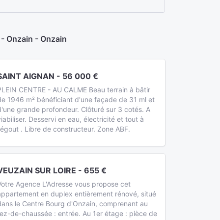
 Onzain - Onzain
SAINT AIGNAN - 56 000 €
PLEIN CENTRE - AU CALME Beau terrain à bâtir
de 1946 m² bénéficiant d'une façade de 31 ml et
d'une grande profondeur. Clôturé sur 3 cotés. A
iabiliser. Desservi en eau, électricité et tout à
l'égout . Libre de constructeur. Zone ABF.
VEUZAIN SUR LOIRE - 655 €
Votre Agence L'Adresse vous propose cet
appartement en duplex entièrement rénové, situé
dans le Centre Bourg d'Onzain, comprenant au
rez-de-chaussée : entrée. Au 1er étage : pièce de