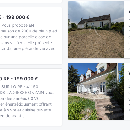
 - 199 000 €
 vous propose EN
maison de 2000 de plain pied
ée sur une parcelle close de
ans vis à vis. Elle présente
acards, une pièce de vie avec
IRE - 199 000 €
 SUR LOIRE - 41150
DS L'ADRESSE ONZAIN vous
son des années 60/70
rer énergétiquement offrant
e à vivre et cuisine ouverte
ée donnant s