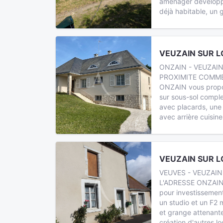
aménager développ
déjà habitable, un 
VEUZAIN SUR LO
ONZAIN - VEUZAIN
PROXIMITE COMME
ONZAIN vous propos
sur sous-sol comple
avec placards, une
avec arrière cuisine
VEUZAIN SUR LO
VEUVES - VEUZAIN
L'ADRESSE ONZAIN 
pour investissemen
un studio et un F2 
et grange attenant
création d'autres l