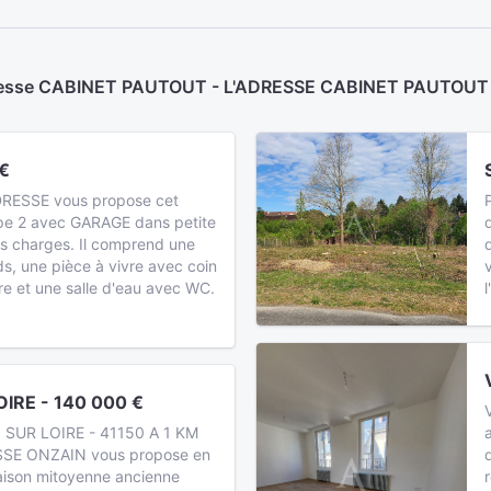
Adresse CABINET PAUTOUT - L'ADRESSE CABINET PAUTOUT -
 €
DRESSE vous propose cet
pe 2 avec GARAGE dans petite
es charges. Il comprend une
s, une pièce à vivre avec coin
v
re et une salle d'eau avec WC.
IRE - 140 000 €
 SUR LOIRE - 41150 A 1 KM
SE ONZAIN vous propose en
maison mitoyenne ancienne