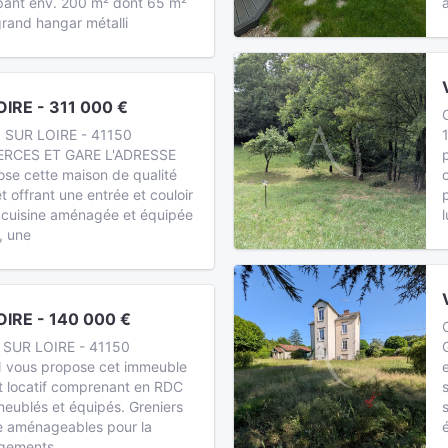
ant env. 200 m² dont 65 m²
grand hangar métalli
IRE - 311 000 €
 SUR LOIRE - 41150
RCES ET GARE L'ADRESSE
e cette maison de qualité
t offrant une entrée et couloir
 cuisine aménagée et équipée
l
, une
IRE - 140 000 €
 SUR LOIRE - 41150
vous propose cet immeuble
t locatif comprenant en RDC
meublés et équipés. Greniers
e aménageables pour la
ogements.