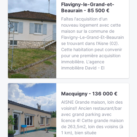
Flavigny-le-Grand-et-
Beaurain - 85 500 €
Faîtes l'acquisition d'un
nouveau logement avec cette
maison sur la commune de
Flavigny-Le-Grand-Et-Beaurain
se trouvant dans l'Aisne (02).
Cette habitation peut convenir
pour une première acquisition
immobilière. L'agence
immobilière David - EI
Macquigny - 136 000 €
AISNE Grande maison, loin des
voisins!! Ancien restaurant/bar
avec grand parking avec
licence 4! Cette grande maison
de 263,5m2, loin des voisins (à
1 km), bien située