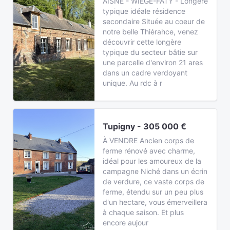
AISNE - WIEGE-FATY - Longère
typique idéale résidence
secondaire Située au coeur de
notre belle Thiérahce, venez
découvrir cette longère
typique du secteur bâtie sur
une parcelle d'environ 21 ares
dans un cadre verdoyant
unique. Au rdc à r
Tupigny - 305 000 €
À VENDRE Ancien corps de
ferme rénové avec charme,
idéal pour les amoureux de la
campagne Niché dans un écrin
de verdure, ce vaste corps de
ferme, étendu sur un peu plus
d'un hectare, vous émerveillera
à chaque saison. Et plus
encore aujour