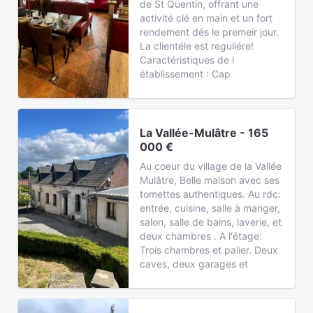
de St Quentin, offrant une
activité clé en main et un fort
rendement dés le premeir jour.
La clientéle est reguliére!
Caractéristiques de l
établissement : Cap
La Vallée-Mulâtre - 165
000 €
Au coeur du village de la Vallée
Mulâtre, Belle maison avec ses
tomettes authentiques. Au rdc:
entrée, cuisine, salle à manger,
salon, salle de bains, laverie, et
deux chambres . A l'étage:
Trois chambres et palier. Deux
caves, deux garages et