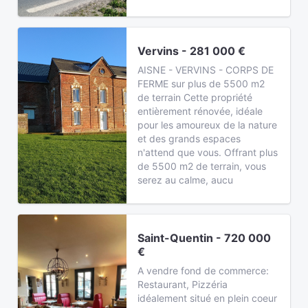
Vervins - 281 000 €
AISNE - VERVINS - CORPS DE
FERME sur plus de 5500 m2
de terrain Cette propriété
entièrement rénovée, idéale
pour les amoureux de la nature
et des grands espaces
n'attend que vous. Offrant plus
de 5500 m2 de terrain, vous
serez au calme, aucu
Saint-Quentin - 720 000
€
A vendre fond de commerce:
Restaurant, Pizzéria
idéalement situé en plein coeur