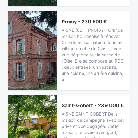
Proisy - 270 500 €
AISNE (02) - PROISY - Grande
maison bourgeoise à rénover
Grande maison située dans un
village proche de Guise, avec
vue dégagée sur la Vallée de
l'Oise. Elle se compose au RDC
: deux entrées, un vestiaire,
une cuisine,une arrière cuisine,
u
Saint-Gobert - 239 000 €
AISNE SAINT GOBERT Belle
maison de campagne avec bar
privé et vue dégagée. Cette
maison, rénovée avec goût,