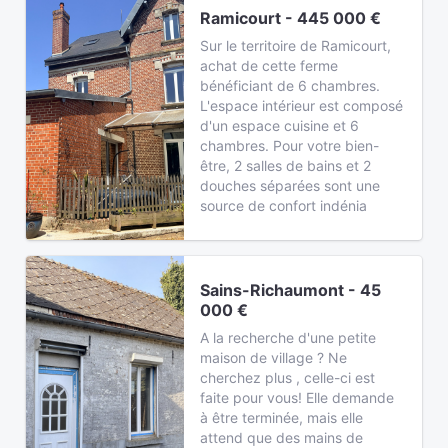
Ramicourt - 445 000 €
Sur le territoire de Ramicourt,
achat de cette ferme
bénéficiant de 6 chambres.
L'espace intérieur est composé
d'un espace cuisine et 6
chambres. Pour votre bien-
être, 2 salles de bains et 2
douches séparées sont une
source de confort indénia
Sains-Richaumont - 45
000 €
A la recherche d'une petite
maison de village ? Ne
cherchez plus , celle-ci est
faite pour vous! Elle demande
à être terminée, mais elle
attend que des mains de