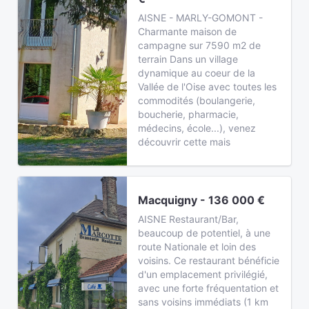
AISNE - MARLY-GOMONT -
Charmante maison de
campagne sur 7590 m2 de
terrain Dans un village
dynamique au coeur de la
Vallée de l'Oise avec toutes les
commodités (boulangerie,
boucherie, pharmacie,
médecins, école...), venez
découvrir cette mais
Macquigny - 136 000 €
AISNE Restaurant/Bar,
beaucoup de potentiel, à une
route Nationale et loin des
voisins. Ce restaurant bénéficie
d'un emplacement privilégié,
avec une forte fréquentation et
sans voisins immédiats (1 km