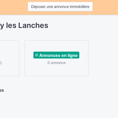
Déposer une annonce immobilière
y les Lanches
Annonces en ligne
0 annonce
0
es