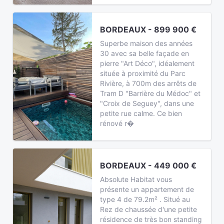
BORDEAUX - 899 900 €
Superbe maison des années
30 avec sa belle façade en
pierre "Art Déco", idéalement
située à proximité du Parc
Rivière, à 700m des arrêts de
Tram D "Barrière du Médoc" et
"Croix de Seguey", dans une
petite rue calme. Ce bien
rénové r�
BORDEAUX - 449 000 €
Absolute Habitat vous
présente un appartement de
type 4 de 79.2m² . Situé au
Rez de chaussée d'une petite
résidence de très bon standing