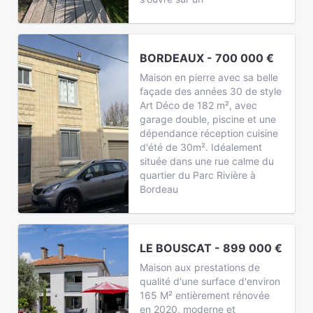
BORDEAUX - 700 000 €
Maison en pierre avec sa belle
façade des années 30 de style
Art Déco de 182 m², avec
garage double, piscine et une
dépendance réception cuisine
d'été de 30m². Idéalement
située dans une rue calme du
quartier du Parc Rivière à
Bordeau
LE BOUSCAT - 899 000 €
Maison aux prestations de
qualité d'une surface d'environ
165 M² entièrement rénovée
en 2020, moderne et