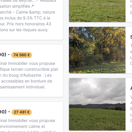
 vallée de Beynat. 📍 Réseaux
isation simplifiée📍
herché – Calme &amp; nature
es inclus de 9.3% TTC à la
ur. Prix hors honoraires 43
ions sur les risques auxq
90) -
74 560 €
inal Immobilier vous propose
ique terrain constructible plat
 du boug d'Aubazine . Les
t accessibles en bordure de
ssainissement individuel.
90) -
27 481 €
inal Immobilier vous propose
 environnement calme et