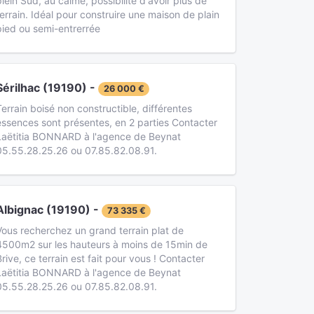
plein Sud, au calme, possibilité d'avoir plus de
terrain. Idéal pour construire une maison de plain
pied ou semi-entrerrée
Sérilhac (19190) -
26 000 €
Terrain boisé non constructible, différentes
essences sont présentes, en 2 parties Contacter
Laëtitia BONNARD à l'agence de Beynat
05.55.28.25.26 ou 07.85.82.08.91.
Albignac (19190) -
73 335 €
Vous recherchez un grand terrain plat de
4500m2 sur les hauteurs à moins de 15min de
Brive, ce terrain est fait pour vous ! Contacter
Laëtitia BONNARD à l'agence de Beynat
05.55.28.25.26 ou 07.85.82.08.91.