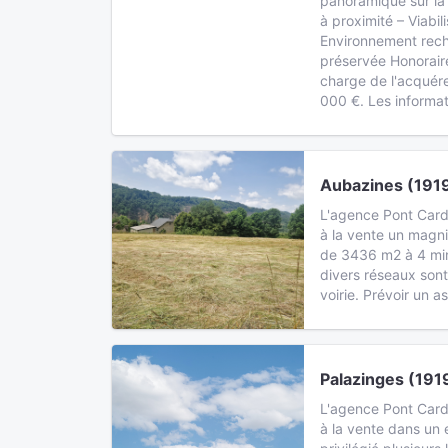
panoramique sur la
à proximité – Viabil
Environnement rec
préservée Honorair
charge de l'acquére
000 €. Les informat
Aubazines (191
L'agence Pont Card
à la vente un magnif
de 3436 m2 à 4 min
divers réseaux son
voirie. Prévoir un a
Palazinges (191
L'agence Pont Card
à la vente dans un