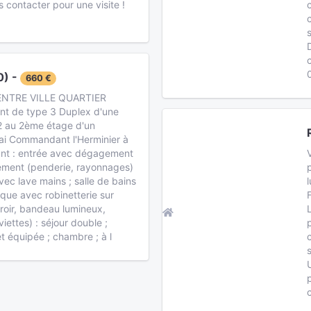
s contacter pour une visite !
) -
660 €
ENTRE VILLE QUARTIER
t de type 3 Duplex d'une
2 au 2ème étage d'un
uai Commandant l'Herminier à
t : entrée avec dégagement
ement (penderie, rayonnages)
ec lave mains ; salle de bains
que avec robinetterie sur
iroir, bandeau lumineux,
iettes) : séjour double ;
 équipée ; chambre ; à l