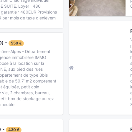
salon Chauffage individuel
E SUITE. Loyer : 480
garantie : 480EUR Provisions
R par mois de taxe d'enlèvem
) -
550 €
hône-Alpes - Département
 agence immobilière IMMO
se à la location sur la
E, aux pied des rues
appartement de type 3bis
table de 59,71m2 comprenant
 équipée, petit coin
e vie, 2 chambres, bureau,
Petit box de stockage au rez
mmeuble.
) -
430 €