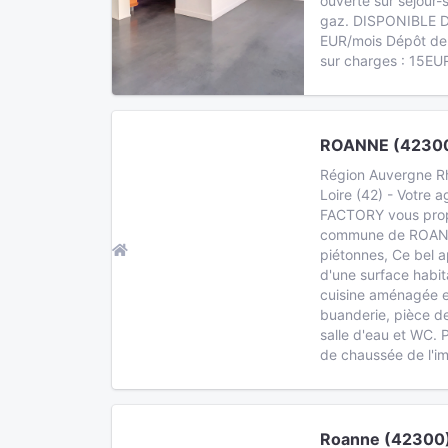
ouverte sur séjour-
gaz. DISPONIBLE D
EUR/mois Dépôt de 
sur charges : 15EU
ROANNE (42300
Région Auvergne R
Loire (42) - Votre
FACTORY vous propo
commune de ROANN
piétonnes, Ce bel 
d'une surface habi
cuisine aménagée et
buanderie, pièce d
salle d'eau et WC. 
de chaussée de l'i
Roanne (42300