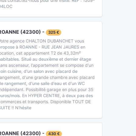
plus contactez-nous pour une visite. REF : 1209-
04LOC
ROANNE (42300) -
325 €
Votre agence CHALTON DUBANCHET vous
propose à ROANNE - RUE JEAN JAURES en
location, cet appartement T2 de 43,32m²
habitables. Situé au deuxième et dernier étage
sans ascenseur, l'appartement se compose d'un
coin cuisine, d'un salon avec placard de
rangement, d'une grande chambre avec placard
de rangement, d'une salle d'eau et d'un WC
indépendant. Possibilité garage en plus pour 35
euros/mois. En HYPER CENTRE, à deux pas des
commerces et transports. Disponible TOUT DE
SUITE !! N'hésite
ROANNE (42300) -
430 €