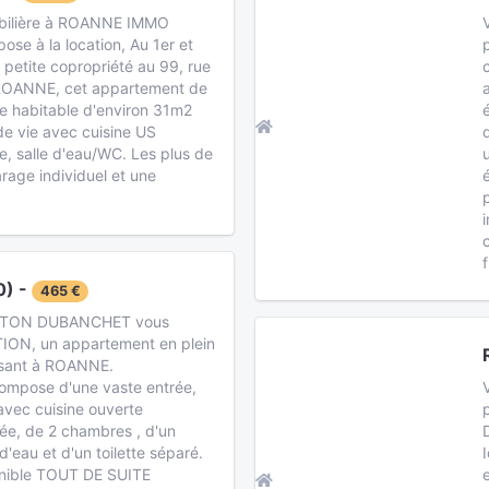
bilière à ROANNE IMMO
se à la location, Au 1er et
 petite copropriété au 99, rue
ROANNE, cet appartement de
ce habitable d'environ 31m2
e vie avec cuisine US
 salle d'eau/WC. Les plus de
rage individuel et une
f
) -
465 €
ALTON DUBANCHET vous
ION, un appartement en plein
lsant à ROANNE.
ompose d'une vaste entrée,
avec cuisine ouverte
e, de 2 chambres , d'un
d'eau et d'un toilette séparé.
nible TOUT DE SUITE