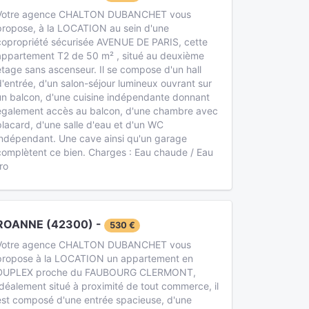
Votre agence CHALTON DUBANCHET vous
propose, à la LOCATION au sein d'une
copropriété sécurisée AVENUE DE PARIS, cette
appartement T2 de 50 m² , situé au deuxième
étage sans ascenseur. Il se compose d'un hall
d'entrée, d'un salon-séjour lumineux ouvrant sur
un balcon, d'une cuisine indépendante donnant
également accès au balcon, d'une chambre avec
placard, d'une salle d'eau et d'un WC
indépendant. Une cave ainsi qu'un garage
complètent ce bien. Charges : Eau chaude / Eau
ro
ROANNE (42300) -
530 €
Votre agence CHALTON DUBANCHET vous
propose à la LOCATION un appartement en
DUPLEX proche du FAUBOURG CLERMONT,
Idéalement situé à proximité de tout commerce, il
est composé d'une entrée spacieuse, d'une