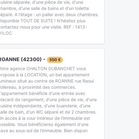
cuisine séparée, d'une pièce de vie, d'une
chambre, d'une salle de bains et d'un toilette
séparé. A l'étage : un palier avec deux chambres.
Disponible TOUT DE SUITE ! N'hésitez plus
contactez-nous pour une visite. REF : 1413-
01LOC
ROANNE (42300) -
550 €
Votre agence CHALTON DUBANCHET vous
propose à la LOCATION, un bel appartement
lumineux situé au centre de ROANNE rue Raoul
Follereau, à proximité des commerces.
L'appartement bénéficie d'une entrée avec
placard de rangement, d'une pièce de vie, d'une
cuisine indépendante, d'une buanderie, d'une
salle de bain, d'un WC séparé et de 2 chambres.
Un accès à la cour intérieur de l'immeuble est
possible. Vous bénéficierez également d'une
cave au sous-sol de l'immeuble. Bien dispon