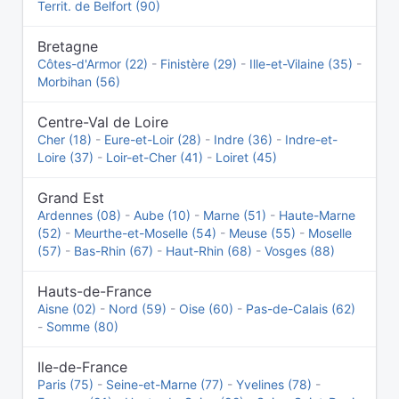
Territ. de Belfort (90)
Bretagne
Côtes-d'Armor (22)
-
Finistère (29)
-
Ille-et-Vilaine (35)
-
Morbihan (56)
Centre-Val de Loire
Cher (18)
-
Eure-et-Loir (28)
-
Indre (36)
-
Indre-et-
Loire (37)
-
Loir-et-Cher (41)
-
Loiret (45)
Grand Est
Ardennes (08)
-
Aube (10)
-
Marne (51)
-
Haute-Marne
(52)
-
Meurthe-et-Moselle (54)
-
Meuse (55)
-
Moselle
(57)
-
Bas-Rhin (67)
-
Haut-Rhin (68)
-
Vosges (88)
Hauts-de-France
Aisne (02)
-
Nord (59)
-
Oise (60)
-
Pas-de-Calais (62)
-
Somme (80)
Ile-de-France
Paris (75)
-
Seine-et-Marne (77)
-
Yvelines (78)
-