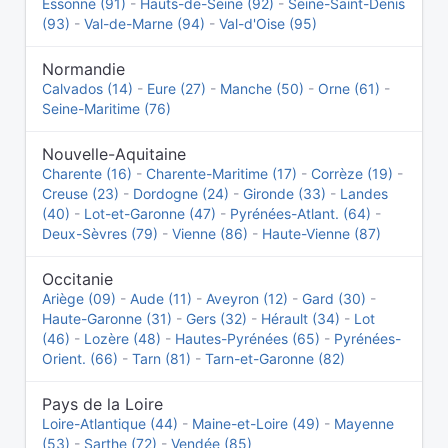
Essonne (91)
-
Hauts-de-Seine (92)
-
Seine-Saint-Denis
(93)
-
Val-de-Marne (94)
-
Val-d'Oise (95)
Normandie
Calvados (14)
-
Eure (27)
-
Manche (50)
-
Orne (61)
-
Seine-Maritime (76)
Nouvelle-Aquitaine
Charente (16)
-
Charente-Maritime (17)
-
Corrèze (19)
-
Creuse (23)
-
Dordogne (24)
-
Gironde (33)
-
Landes
(40)
-
Lot-et-Garonne (47)
-
Pyrénées-Atlant. (64)
-
Deux-Sèvres (79)
-
Vienne (86)
-
Haute-Vienne (87)
Occitanie
Ariège (09)
-
Aude (11)
-
Aveyron (12)
-
Gard (30)
-
Haute-Garonne (31)
-
Gers (32)
-
Hérault (34)
-
Lot
(46)
-
Lozère (48)
-
Hautes-Pyrénées (65)
-
Pyrénées-
Orient. (66)
-
Tarn (81)
-
Tarn-et-Garonne (82)
Pays de la Loire
Loire-Atlantique (44)
-
Maine-et-Loire (49)
-
Mayenne
(53)
-
Sarthe (72)
-
Vendée (85)