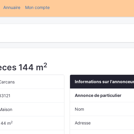
(current)
Annuaire
Mon compte
2
ièces 144 m
Informations sur l'annonceu
Carcans
Annonce de particulier
33121
Nom
Maison
2
Adresse
144 m