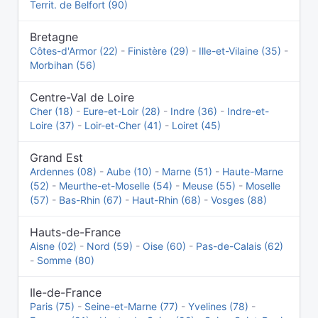
Territ. de Belfort (90)
Bretagne
Côtes-d'Armor (22)
-
Finistère (29)
-
Ille-et-Vilaine (35)
-
Morbihan (56)
Centre-Val de Loire
Cher (18)
-
Eure-et-Loir (28)
-
Indre (36)
-
Indre-et-
Loire (37)
-
Loir-et-Cher (41)
-
Loiret (45)
Grand Est
Ardennes (08)
-
Aube (10)
-
Marne (51)
-
Haute-Marne
(52)
-
Meurthe-et-Moselle (54)
-
Meuse (55)
-
Moselle
(57)
-
Bas-Rhin (67)
-
Haut-Rhin (68)
-
Vosges (88)
Hauts-de-France
Aisne (02)
-
Nord (59)
-
Oise (60)
-
Pas-de-Calais (62)
-
Somme (80)
Ile-de-France
Paris (75)
-
Seine-et-Marne (77)
-
Yvelines (78)
-