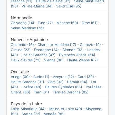
Essonne (91)
-
Hauts-de-Seine (92)
-
Seine-Saint-Denis
(93)
-
Val-de-Marne (94)
-
Val-d'Oise (95)
Normandie
Calvados (14)
-
Eure (27)
-
Manche (50)
-
Orne (61)
-
Seine-Maritime (76)
Nouvelle-Aquitaine
Charente (16)
-
Charente-Maritime (17)
-
Corrèze (19)
-
Creuse (23)
-
Dordogne (24)
-
Gironde (33)
-
Landes
(40)
-
Lot-et-Garonne (47)
-
Pyrénées-Atlant. (64)
-
Deux-Sèvres (79)
-
Vienne (86)
-
Haute-Vienne (87)
Occitanie
Ariège (09)
-
Aude (11)
-
Aveyron (12)
-
Gard (30)
-
Haute-Garonne (31)
-
Gers (32)
-
Hérault (34)
-
Lot
(46)
-
Lozère (48)
-
Hautes-Pyrénées (65)
-
Pyrénées-
Orient. (66)
-
Tarn (81)
-
Tarn-et-Garonne (82)
Pays de la Loire
Loire-Atlantique (44)
-
Maine-et-Loire (49)
-
Mayenne
(53)
-
Sarthe (72)
-
Vendée (85)